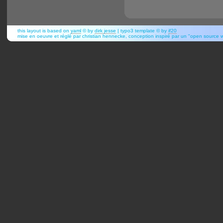
this layout is based on
yaml
© by
dirk jesse
| typo3 template © by
if20
mise en oeuvre et réglé par christian hennecke, conception inspiré par un "open source